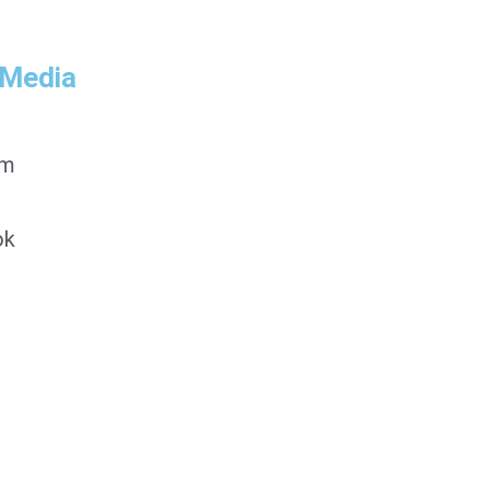
 Media
am
ok
0853-1204-2324