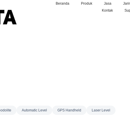
Beranda
Produk
Jasa
Jari
Kontak
Sup
odolite
Automatic Level
GPS Handheld
Laser Level