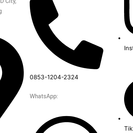
 City,
g
In
0853-1204-2324
WhatsApp:
Tik