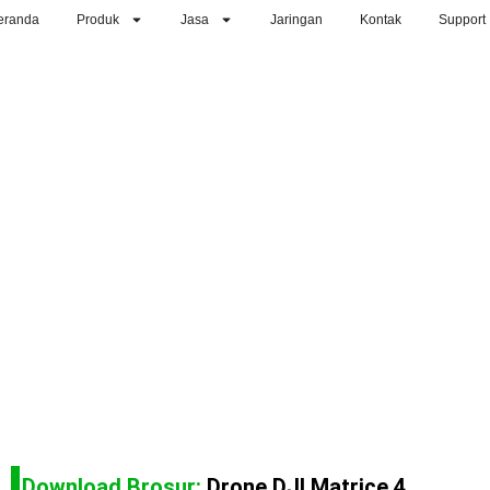
eranda
Produk
Jasa
Jaringan
Kontak
Support
Download Brosur:
Drone DJI Matrice 4