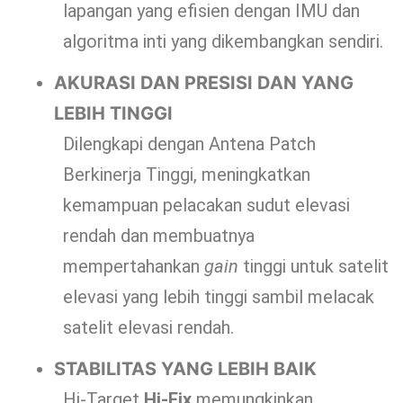
lapangan yang efisien dengan IMU dan
algoritma inti yang dikembangkan sendiri.
AKURASI DAN PRESISI DAN YANG
LEBIH TINGGI
Dilengkapi dengan Antena Patch
Berkinerja Tinggi, meningkatkan
kemampuan pelacakan sudut elevasi
rendah dan membuatnya
mempertahankan
gain
tinggi untuk satelit
elevasi yang lebih tinggi sambil melacak
satelit elevasi rendah.
STABILITAS YANG LEBIH BAIK
Hi-Target
Hi-Fix
memungkinkan