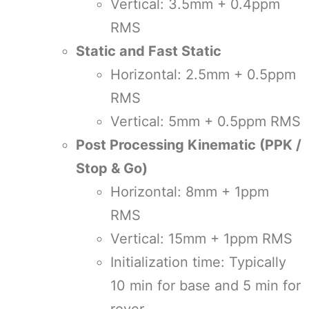
Vertical: 3.5mm + 0.4ppm
RMS
Static and Fast Static
Horizontal: 2.5mm + 0.5ppm
RMS
Vertical: 5mm + 0.5ppm RMS
Post Processing Kinematic (PPK /
Stop & Go)
Horizontal: 8mm + 1ppm
RMS
Vertical: 15mm + 1ppm RMS
Initialization time: Typically
10 min for base and 5 min for