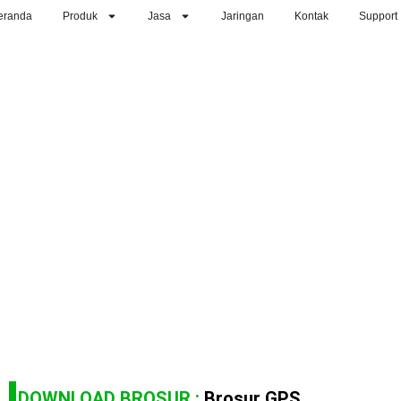
eranda
Produk
Jasa
Jaringan
Kontak
Support
DOWNLOAD BROSUR :
Brosur GPS