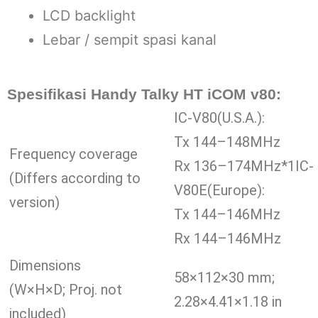
LCD backlight
Lebar / sempit spasi kanal
Spesifikasi
Handy Talky HT iCOM v80:
IC-V80(U.S.A.):
Tx 144–148MHz
Frequency coverage
Rx 136–174MHz*1IC-
(Differs according to
V80E(Europe):
version)
Tx 144–146MHz
Rx 144–146MHz
Dimensions
58×112×30 mm;
(W×H×D; Proj. not
2.28×4.41×1.18 in
included)