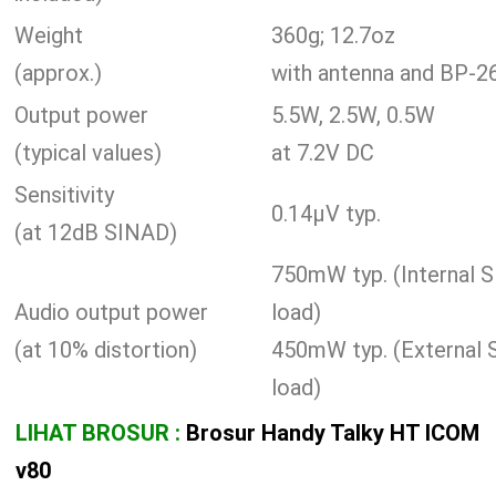
Weight
360g; 12.7oz
(approx.)
with antenna and BP-2
Output power
5.5W, 2.5W, 0.5W
(typical values)
at 7.2V DC
Sensitivity
0.14μV typ.
(at 12dB SINAD)
750mW typ. (Internal S
Audio output power
load)
(at 10% distortion)
450mW typ. (External 
load)
LIHAT BROSUR :
Brosur Handy Talky HT ICOM
v80