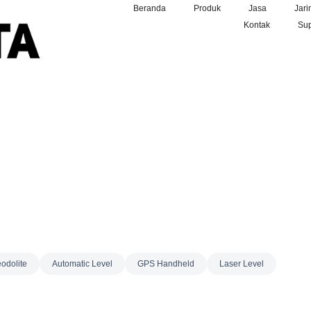
Beranda
Produk
Jasa
Jari
Kontak
Sup
odolite
Automatic Level
GPS Handheld
Laser Level