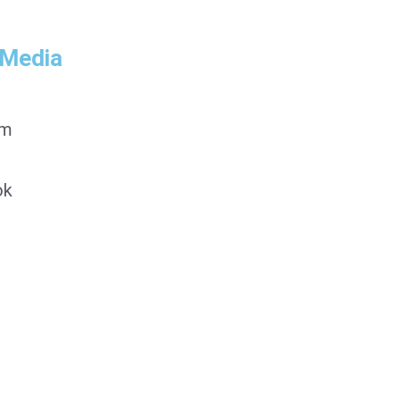
 Media
am
ok
0853-1204-2324