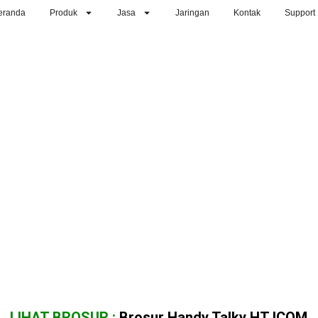
eranda
Produk
Jasa
Jaringan
Kontak
Support
LIHAT BROSUR :
Brosur Handy Talky HT ICOM